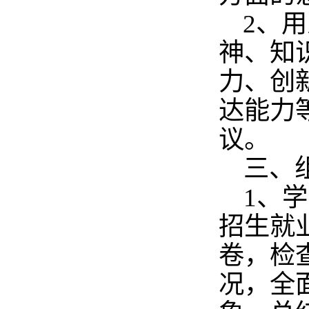
2、
神、知
力、创
达能力
议。
三、
1
、学
招生就
卷，检
况，全