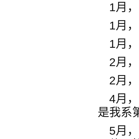
1月
，
1月
，
1月
，
2月
，
2月
，
4月
，
是我系
5月
，