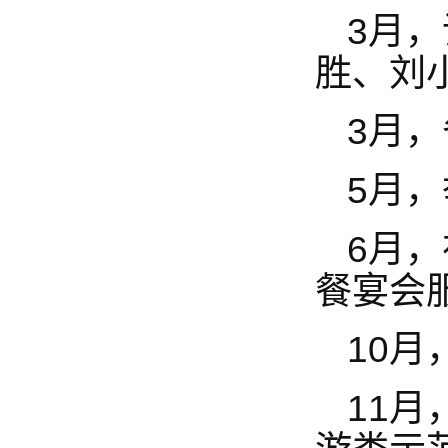
3月
，
胜、刘
3月
，
5月
，
6月
，
餐宴会
10月
11月