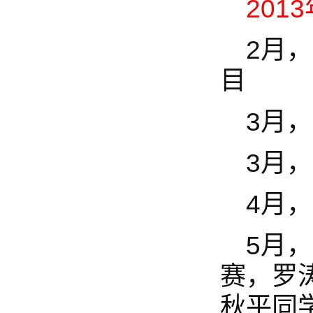
201
2月
，
目
3月
，
3月
，
4月
，
5月
，
赛，罗
秋平同