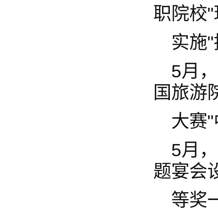
职院校
实施
5月
，
国旅游
大赛
5月
，
题宴会
等奖