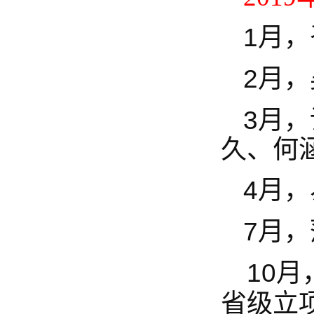
1月
，
2月
，
3月
，
久、何
4月
，
7月
，
10月
省级立