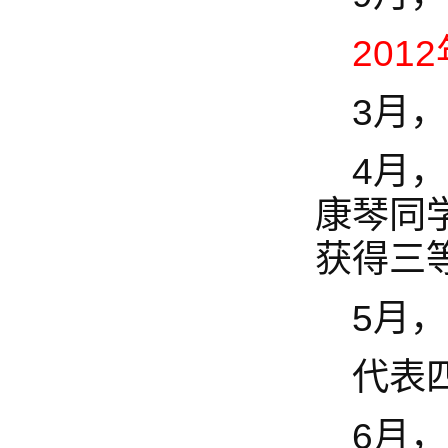
201
3月
，
4月
，
康琴同
获得三
5月
，
代表
6月
，