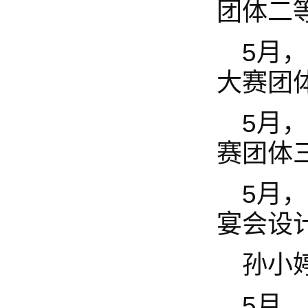
团体二
5月
，
大赛团
5月
，
赛团体
5月
，
宴会设
孙小
5月
，