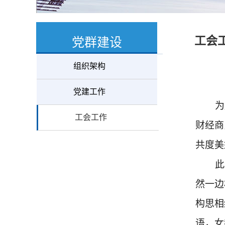
工会
党群建设
组织架构
党建工作
为
工会工作
财经商
共度美
此
然一边
构思相
语，女