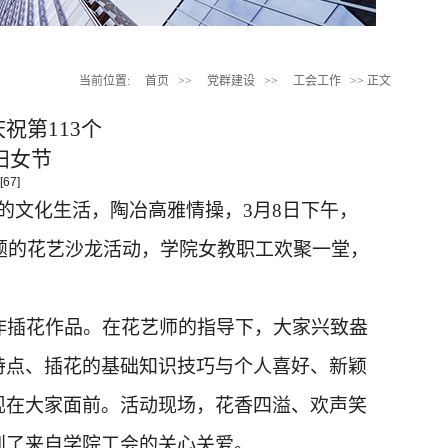
当前位置:
首页
>>
党群建设
>>
工会工作
>> 正文
庆祝第
11
3
个
妇女节
[
67
]
工的文化生活，陶冶高雅情操，3月8日下午，
主题的花艺沙龙活动，学院女教职工欢聚一堂，
作插花作品。在花艺师的指导下，大家兴致盎
特点、插花的基础知识技巧与个人喜好、新颖
现在大家面前。活动现场，花香四溢、欢声笑
到了来自学院工会的关心关爱。