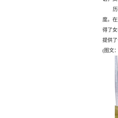
历
度。在
得了女
提供了
(图文